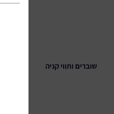
שוברים ותווי קניה