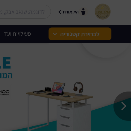
היי,אורח
לבחירת קטגוריה
פעילויות ועד
בלעדי לגולד צפון
חשמל ואלקטרוניקה
לבית ולמשפחה
TripZone - ככה סוגרים
חופשה!
רכב