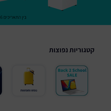
קייטנות ומחנות קיץ 2026
Summer Zone
בילוי, פנאי ולימודים
קטגוריות נפוצות
ספורט ובריאות
מסעדות וקולינריה
הטבות נופש
OutletZone
אופנה ביוטי ופארם