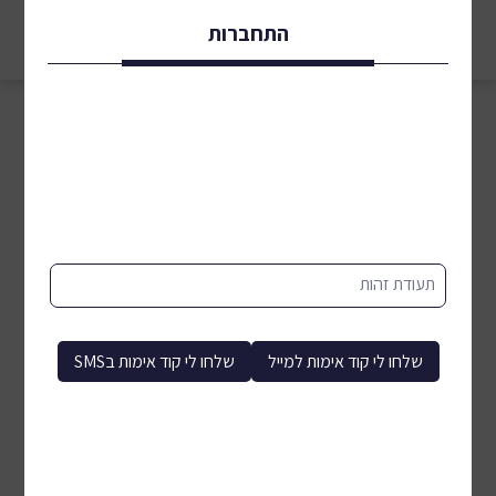
התחברות
מיון לפי:
סינון
תעודת זהות
שלחו לי קוד אימות למייל
שלחו לי קוד אימות בSMS