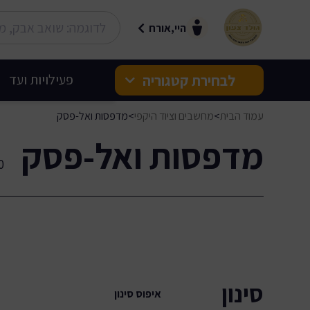
היי,אורח
לבחירת קטגוריה
פעילויות ועד
עמוד הבית
>
מחשבים וציוד היקפי
>
מדפסות ואל-פסק
בלעדי לגולד צפון
מדפסות ואל-פסק
חשמל ואלקטרוניקה
0 תוצא
לבית ולמשפחה
TripZone - ככה סוגרים
חופשה!
סינון
איפוס סינון
רכב