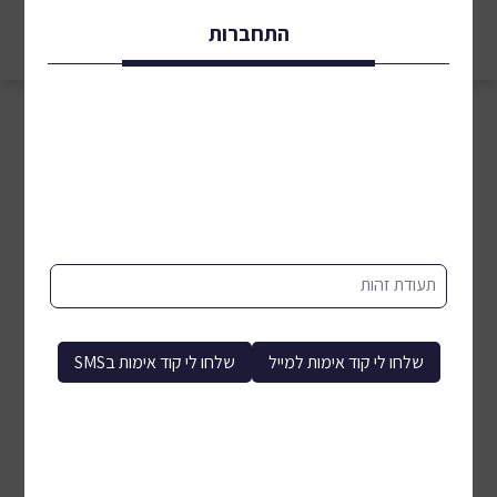
התחברות
מיון לפי:
סינון
תעודת זהות
שלחו לי קוד אימות למייל
שלחו לי קוד אימות בSMS