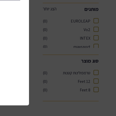
מותגים
קייטנות ומחנות קיץ 2026
(0)
EUROLEAP
Summer Zone
(0)
Vo2
(0)
INTEX
בילוי, פנאי ולימודים
(0)
maxsport
ספורט ובריאות
(0)
סוג מוצר
מסעדות וקולינריה
טרמפולינות קטנות
(0)
(0)
12 Feet
הטבות נופש
(0)
8 Feet
OutletZone
אופנה ביוטי ופארם