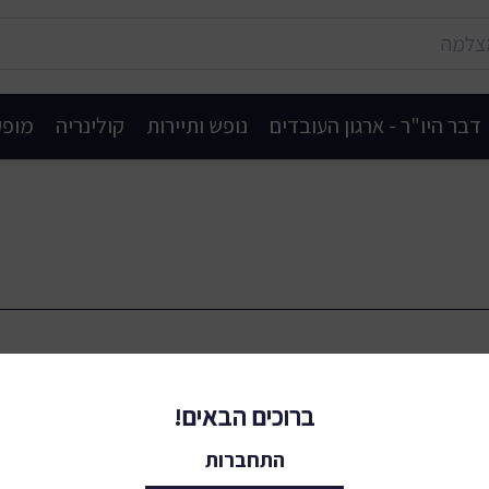
דבר היו"ר - ארגון העובדים
נופש ותיירות
קולינריה
מופע
ברוכים הבאים!
התחברות