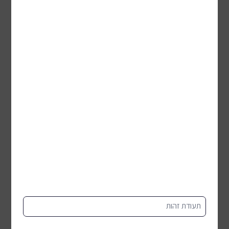
לכל המוצרים
אקססוריז
תעודת זהות