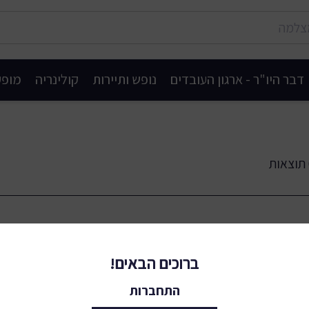
דבר היו"ר - ארגון העובדים
נופש ותיירות
קולינריה
מופע
ת
ברוכים הבאים!
התחברות