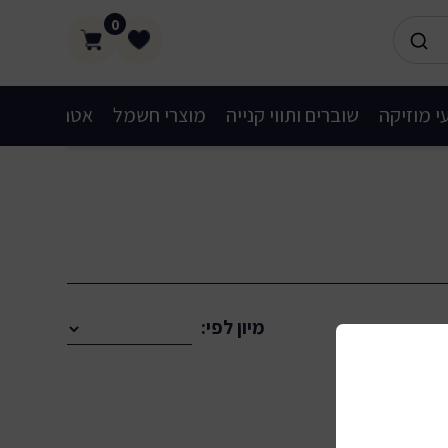
0
י מוזיקה
שוברים ותווי קנייה
מוצרי חשמל
אטרקציות
מיון לפי: