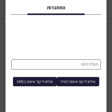
התחברות
מיון לפי:
סינון
תעודת זהות
שלחו לי קוד אימות למייל
שלחו לי קוד אימות בSMS