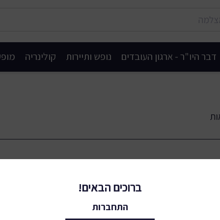
דבר היו"ר - ארגון העובדים
נופש ותיירות
קולינריה
מופע
ברוכים הבאים!
התחברות