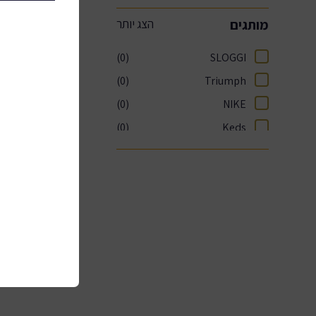
מותגים
קייטנות ומחנות קיץ 2026
(0)
SLOGGI
Summer Zone
(0)
Triumph
(0)
NIKE
בילוי, פנאי ולימודים
(0)
Keds
ספורט ובריאות
מסעדות וקולינריה
הטבות נופש
OutletZone
אופנה ביוטי ופארם