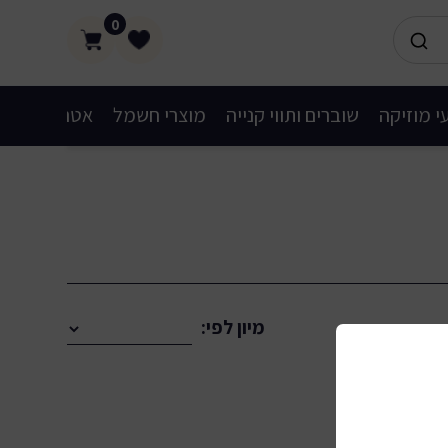
0
י מוזיקה
שוברים ותווי קנייה
מוצרי חשמל
אטרקציות
מיון לפי: